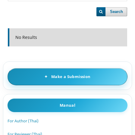
Search
No Results
Make a Submission
Manual
For Author (Thai)
For Reviewer (Thai)